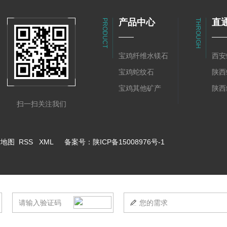
产品中心
直
PRODUCT
THROUGH
宝鸡纤维水镁石
西安
宝鸡蛇纹石
陕西
宝鸡其他矿产
扫一扫关注我们
站地图
RSS
XML
备案号：
陕ICP备15008976号-1