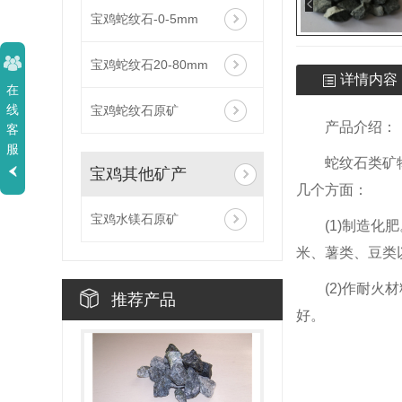
宝鸡蛇纹石-0-5mm
宝鸡蛇纹石20-80mm
详情内容
在
线
宝鸡蛇纹石原矿
产品介绍：
客
服
蛇纹石类矿
宝鸡其他矿产
几个方面：
宝鸡水镁石原矿
(1)制造
米、薯类、豆类
(2)作耐
推荐产品
好。