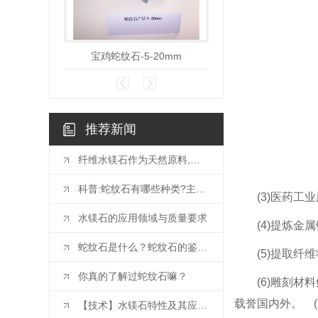
宝鸡蛇纹石-5-20mm
宝鸡蛇纹石20-
推荐新闻
纤维水镁石作为天然原料,广泛应用于三大领域!
科普:蛇纹石有哪些种类?主要用途是什么?
(3)医药
水镁石的应用领域与质量要求
(4)提炼
蛇纹石是什么？蛇纹石的鉴别、产地、作用详细讲解！
(5)提取
你真的了解过蛇纹石嘛？
(6)雕刻
载誉国内外。 
【技术】水镁石特性及其应用简介