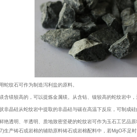
80mm
宝鸡蛇纹石原矿
宝鸡蛇纹石2
工业用蛇纹石可作为制造泻利盐的原料。
金属镁含镁较高的，可以提炼金属镁。从含钴、镍较高的蛇纹岩中
纤维状非晶硅从蛇纹岩中提取的非晶硅与碳在高温下反应，可制成
材料鲜艳透明、半透明、质地致密坚硬的蛇纹岩可作为玉石工艺品
(7)生产铸石或岩棉的辅助原料铸石或岩棉配料中，若MgO不足