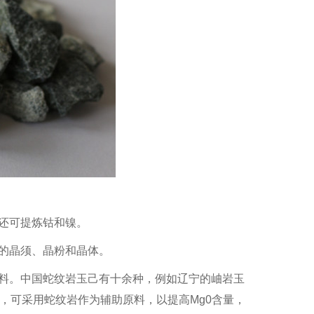
0-80mm
，还可提炼钴和镍。
硅的晶须、晶粉和晶体。
原料。中国蛇纹岩玉己有十余种，例如辽宁的岫岩玉
时，可采用蛇纹岩作为辅助原料，以提高Mg0含量，