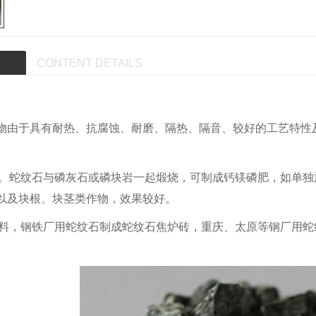
CONTENT DETAILS
物由于具有耐热、抗腐蚀、耐磨、隔热、隔音、较好的工艺特性
化肥。蛇纹石与磷灰石或磷块岩一起煅烧，可制成钙镁磷肥，如单
以及块根、块茎类作物，效果较好。
火材料，钢铁厂用蛇纹石制成蛇纹石焦炉砖，重庆、太原等钢厂用