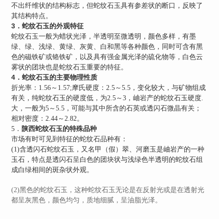
不出纤维状的结构标志，但蛇纹石玉具有参差状的断口，反映了
其结构特点。
3．蛇纹石玉的外观特征
蛇纹石玉一般为蜡状光泽，半透明至微透明，颜色多样，有墨
绿、绿、浅绿、黄绿、灰黄、白和黑等各种颜色，同时可含有黑
色的磁铁矿或铬铁矿，以及具有强金属光泽的硫化物等，白色云
雾状的团块也是蛇纹石玉重要的特征。
4．蛇纹石玉的主要物理性质
折光率：1.56～1.57;摩氏硬度：2.5～5.5，变化较大，与矿物组成
有关，纯蛇纹石玉的硬度低，为2.5～3，岫岩产的蛇纹石玉硬度.
大，一般为5～5.5，可能与其中所含的石英或透闪石微晶有关；
相对密度：2.44～2.82。
陕西蛇纹石
玉的特殊品种
5．
市场有时可见到特征的蛇纹石品种有：
(1)含透闪石蛇纹石玉，又名甲（假）翠、河磨玉是岫岩产的一种
玉石，特点是透闪石呈白色的团块状与浅绿色半透明的蛇纹石组
成白绿相间的斑杂状外观。
(2)黑色的蛇纹石玉，这种蛇纹石玉无论是在反射光或是在透射光
都呈灰黑色，颜色均匀，质地细腻，呈油脂光泽。