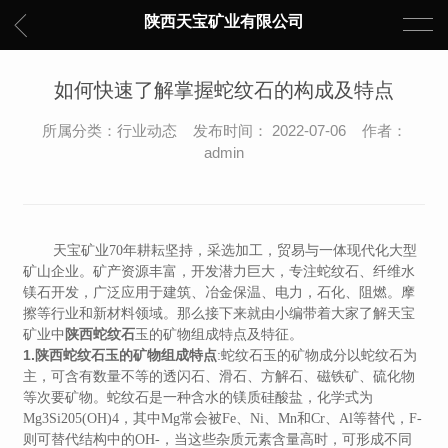
陕西天宝矿业有限公司
如何快速了解掌握蛇纹石的构成及特点
所属分类：行业动态 发布时间： 2022-07-06 作者：
admin
天宝矿业70年耕耘坚持，采选加工，贸易与一体现代化大型
矿山企业。矿产资源丰富，开发潜力巨大，专注蛇纹石、纤维水
镁石开发，广泛应用于建筑、冶金保温、电力，石化、阻燃。摩
擦等行业和新材料领域。那么接下来就由小编带着大家了解天宝
陕西蛇纹石
矿业中
玉的矿物组成特点及特征。
1.陕西蛇纹石玉的矿物组成特点
:蛇纹石玉的矿物成分以蛇纹石为
主，可含有数量不等的透闪石、滑石、方解石、磁铁矿、硫化物
等次要矿物。蛇纹石是一种含水的镁质硅酸盐，化学式为
Mg3Si205(OH)4，其中Mg常会被Fe、Ni、Mn和Cr、Al等替代，F-
则可替代结构中的OH-，当这些杂质元素含量高时，可形成不同